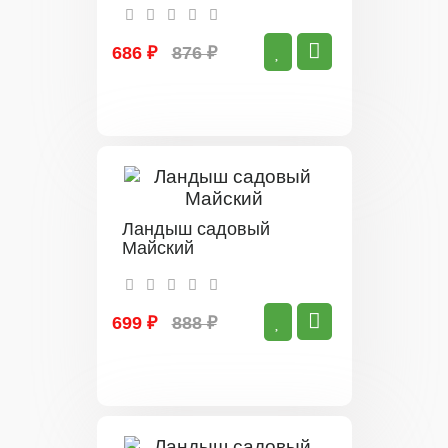
686 ₽
876 ₽
Ландыш садовый
Майский
699 ₽
888 ₽