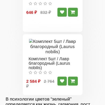
646 ₽
832 ₽
Комплект 5шт / Лавр
благородный (Laurus
nobilis)
2 584 ₽
2 764
₽
В психологии цветов “зеленый”
определяется как жизнь, гармония, рост,