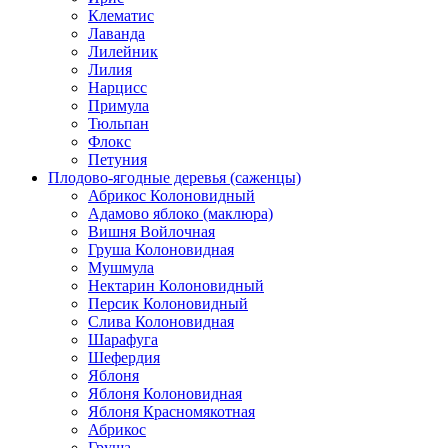
Клематис
Лаванда
Лилейник
Лилия
Нарцисс
Примула
Тюльпан
Флокс
Петуния
Плодово-ягодные деревья (саженцы)
Абрикос Колоновидный
Адамово яблоко (маклюра)
Вишня Войлочная
Груша Колоновидная
Мушмула
Нектарин Колоновидный
Персик Колоновидный
Слива Колоновидная
Шарафуга
Шефердия
Яблоня
Яблоня Колоновидная
Яблоня Красномякотная
Абрикос
Груша