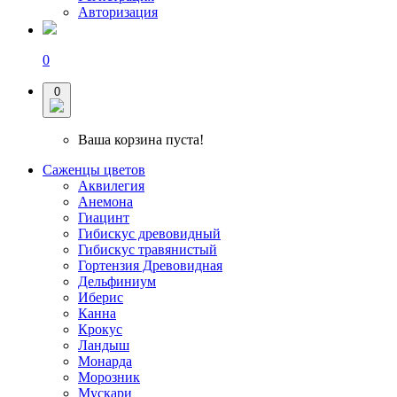
Авторизация
0
0
Ваша корзина пуста!
Саженцы цветов
Аквилегия
Анемона
Гиацинт
Гибискус древовидный
Гибискус травянистый
Гортензия Древовидная
Дельфиниум
Иберис
Канна
Крокус
Ландыш
Монарда
Морозник
Мускари