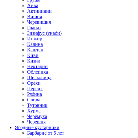
Айва
Актинидии
Вишня
Черевишня
Гранат
Зизифус (унаби)
Инжир
Калина
Каштан
Киви
Кизил
Нектарин
Облепиха
Шелковица
Орехи
Персик
Рябина
Слива
Тутовник
Хурма
Черёмуха
Черешня
Ягодные кустарники
Барбарис от 5 лет