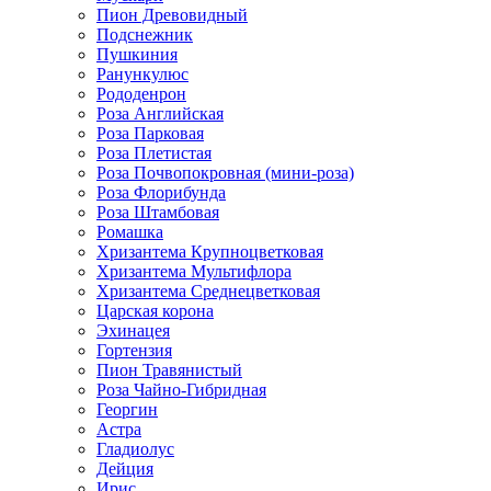
Пион Древовидный
Подснежник
Пушкиния
Ранункулюс
Рододенрон
Роза Английская
Роза Парковая
Роза Плетистая
Роза Почвопокровная (мини-роза)
Роза Флорибунда
Роза Штамбовая
Ромашка
Хризантема Крупноцветковая
Хризантема Мультифлора
Хризантема Среднецветковая
Царская корона
Эхинацея
Гортензия
Пион Травянистый
Роза Чайно-Гибридная
Георгин
Астра
Гладиолус
Дейция
Ирис