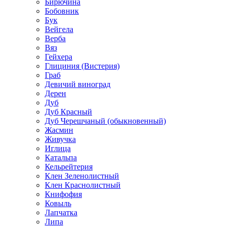
Бирючина
Бобовник
Бук
Вейгела
Верба
Вяз
Гейхера
Глициния (Вистерия)
Граб
Девичий виноград
Дерен
Дуб
Дуб Красный
Дуб Черешчаный (обыкновенный)
Жасмин
Живучка
Иглица
Катальпа
Кельрейтерия
Клен Зеленолистный
Клен Краснолистный
Книфофия
Ковыль
Лапчатка
Липа