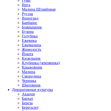
Гуми
Ирга
Малина Штамбовая
Ругоза
Виноград
Барбарис
Боярышник
Бузина
Голубика
Ежевика
Ежемалина
Жимолость
Йошта
Кизильник
Клубника (земляника)
Крыжовник
Малина
Смородина
Черника
Шиповник
Декоративные культуры
Акация
Бархат
Береза
Бересклет