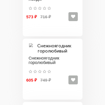
573 ₽
716 ₽
Снежноягодник
горолюбивый
605 ₽
749 ₽