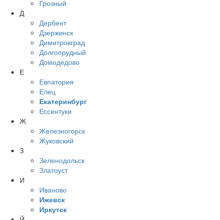
Грозный
Д
Дербент
Дзержинск
Димитровград
Долгопрудный
Домодедово
Е
Евпатория
Елец
Екатеринбург
Ессентуки
Ж
Железногорск
Жуковский
З
Зеленодольск
Златоуст
И
Иваново
Ижевск
Иркутск
Й