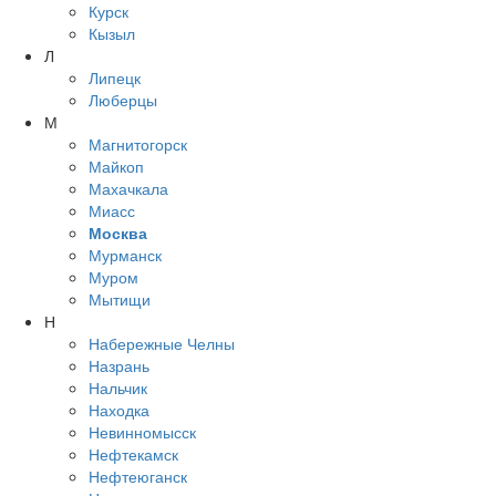
Курск
Кызыл
Л
Липецк
Люберцы
М
Магнитогорск
Майкоп
Махачкала
Миасс
Москва
Мурманск
Муром
Мытищи
Н
Набережные Челны
Назрань
Нальчик
Находка
Невинномысск
Нефтекамск
Нефтеюганск