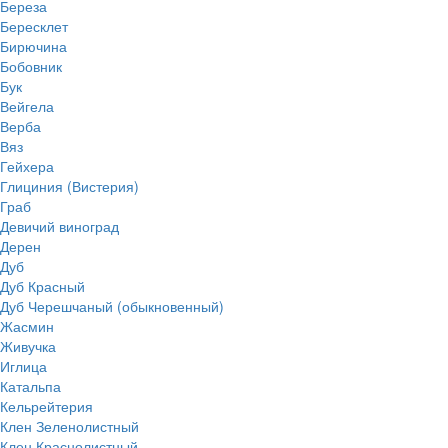
Береза
Бересклет
Бирючина
Бобовник
Бук
Вейгела
Верба
Вяз
Гейхера
Глициния (Вистерия)
Граб
Девичий виноград
Дерен
Дуб
Дуб Красный
Дуб Черешчаный (обыкновенный)
Жасмин
Живучка
Иглица
Катальпа
Кельрейтерия
Клен Зеленолистный
Клен Краснолистный