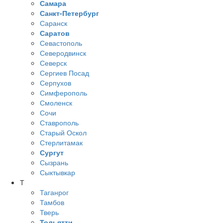
Самара
Санкт-Петербург
Саранск
Саратов
Севастополь
Северодвинск
Северск
Сергиев Посад
Серпухов
Симферополь
Смоленск
Сочи
Ставрополь
Старый Оскол
Стерлитамак
Сургут
Сызрань
Сыктывкар
Т
Таганрог
Тамбов
Тверь
Тольятти