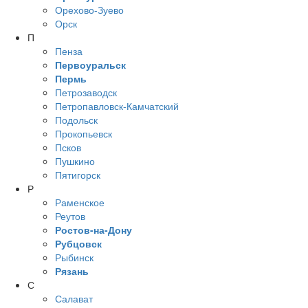
Орехово-Зуево
Орск
П
Пенза
Первоуральск
Пермь
Петрозаводск
Петропавловск-Камчатский
Подольск
Прокопьевск
Псков
Пушкино
Пятигорск
Р
Раменское
Реутов
Ростов-на-Дону
Рубцовск
Рыбинск
Рязань
С
Салават