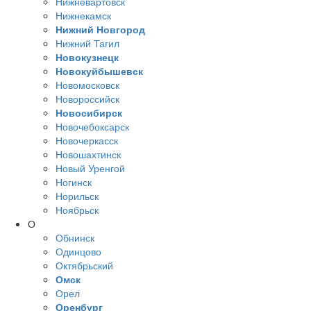
Нижневартовск
Нижнекамск
Нижний Новгород
Нижний Тагил
Новокузнецк
Новокуйбышевск
Новомосковск
Новороссийск
Новосибирск
Новочебоксарск
Новочеркасск
Новошахтинск
Новый Уренгой
Ногинск
Норильск
Ноябрьск
О
Обнинск
Одинцово
Октябрьский
Омск
Орел
Оренбург