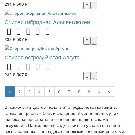
231 ₽
506 ₽
Спирея гибридная Альпенглюхен
232 ₽
507 ₽
Спирея острозубчатая Аргута
232 ₽
507 ₽
1
2
3
4
5
6
7
8
9
>
>|
В психологии цветов “зеленый” определяется как жизнь,
гармония, рост, любовь и спасение. Именно поэтому так
широко распространено озеленение нашего с вами
окружения. Парки, лесопосадки, личные участки с ранней
весны начинают нас радовать первыми зелеными ростками,