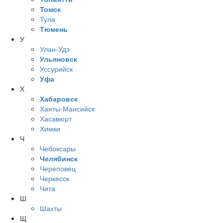
Томск
Тула
Тюмень
У
Улан-Удэ
Ульяновск
Уссурийск
Уфа
Х
Хабаровск
Ханты-Мансийск
Хасавюрт
Химки
Ч
Чебоксары
Челябинск
Череповец
Черкесск
Чита
Ш
Шахты
Щ