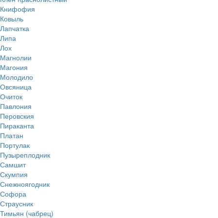
Книфофия
Ковыль
Лапчатка
Липа
Лох
Магнолии
Магония
Молодило
Овсяница
Очиток
Павлония
Перовския
Пираканта
Платан
Портулак
Пузыреплодник
Самшит
Скумпия
Снежноягодник
Софора
Страусник
Тимьян (чабрец)