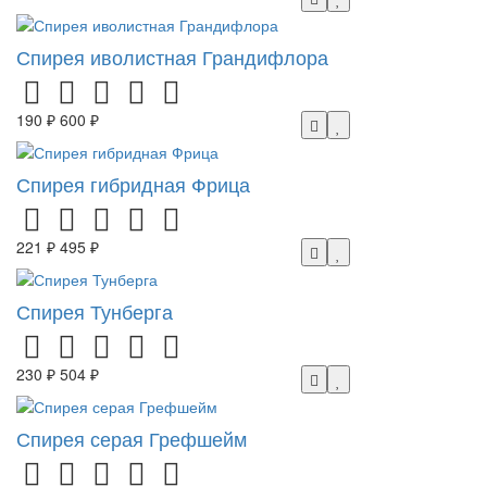
Спирея иволистная Грандифлора
190 ₽
600 ₽
Спирея гибридная Фрица
221 ₽
495 ₽
Спирея Тунберга
230 ₽
504 ₽
Спирея серая Грефшейм